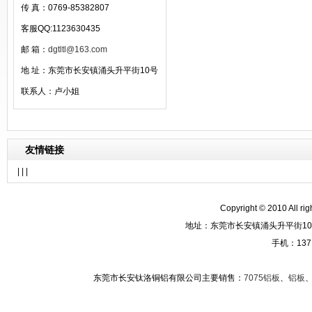
传 真：0769-85382807
客服QQ:1123630435
邮 箱：
dgtltl@163.com
地 址：东莞市长安镇涌头升平街10号
联系人：卢小姐
友情链接
| | |
Copyright © 2010 A
地址：东莞市长安镇涌头升平街10
手机：137
东莞市长安钛洛铜铝有限公司主要销售：
7075铝板
、
铝板