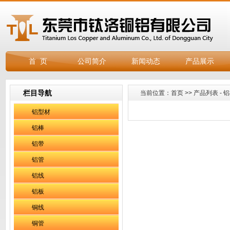
首 页
公司简介
新闻动态
产品展示
栏目导航
当前位置：
首页
>>
产品列表
-
铝
铝型材
铝棒
铝带
铝管
铝线
铝板
铜线
铜管