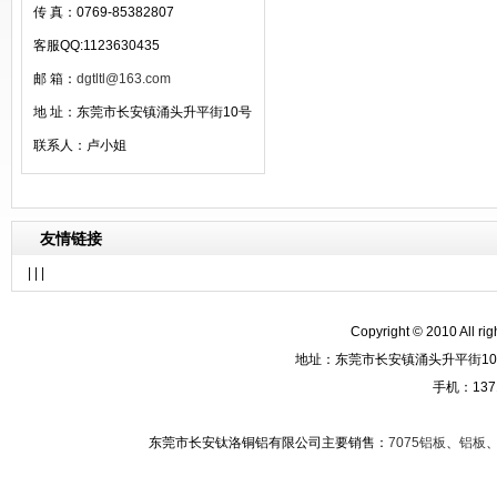
传 真：0769-85382807
客服QQ:1123630435
邮 箱：
dgtltl@163.com
地 址：东莞市长安镇涌头升平街10号
联系人：卢小姐
友情链接
| | |
Copyright © 2010 A
地址：东莞市长安镇涌头升平街10
手机：137
东莞市长安钛洛铜铝有限公司主要销售：
7075铝板
、
铝板