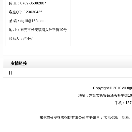
传 真：0769-85382807
客服QQ:1123630435
邮 箱：
dgtltl@163.com
地 址：东莞市长安镇涌头升平街10号
联系人：卢小姐
友情链接
| | |
Copyright © 2010 A
地址：东莞市长安镇涌头升平街10
手机：137
东莞市长安钛洛铜铝有限公司主要销售：
7075铝板
、
铝板