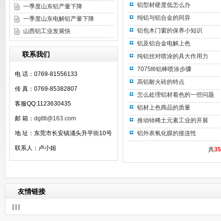
铝型材硬度低怎么办
一季度山东铝产量下降
纯铝与铝合金的同异
一季度山东电解铝产量下降
铝包木门窗的保养小知识
山西铝工业发展快
铝及铝合金电解上色
联系我们
纯铝丝对喷涂的具大作用力
7075t6铝棒喷涂步骤
电 话：0769-81556133
高铝耐火砖的特点
传 真：0769-85382807
怎么处理铝材着色的一些问题
客服QQ:1123630435
铝材上色商品的质量
邮 箱：
dgtltl@163.com
推动铈稀土元素工业的开展
地 址：东莞市长安镇涌头升平街10号
铝外表氧化膜的接连性
联系人：卢小姐
共
35
友情链接
| | |