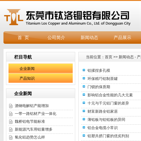
首 页
公司简介
新闻动态
产品展示
栏目导航
当前位置：
首页
>>
新闻动态
-
产
企业新闻
铝揉捏多孔模
产品知识
环保精巧铝制茶罐
门锁的保质期
企业新闻
影响铝合金性能的几大元素
十元与千元铝门窗的差异
酒钢电解铝产能增加
财富新路全铝家居
一带一路铝材产业一体化
薄铅板与铝铅板的异同
魏桥铝电节能标准
铝合金电缆小常识
新能源汽车用铝量增多
铝塑共挤门窗的优劣判别
氧化铝趋势怎么样